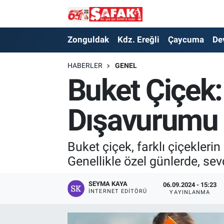
Zonguldak
Zonguldak Nöbetçi Eczaneler
Zonguldak
Kdz. Ereğli
Çaycuma
De
Kdz. Ereğli
Zonguldak Hava Durumu
HABERLER
GENEL
Buket Çiçek:
Çaycuma
Zonguldak Namaz Vakitleri
Dışavurumu
Devrek
Zonguldak Trafik Yoğunluk Haritası
Kilimli
Süper Lig Puan Durumu ve Fikstür
Buket çiçek, farklı çiçeklerin
Genellikle özel günlerde, sevd
Asayiş
Tüm Manşetler
SEYMA KAYA
06.09.2024 - 15:23
Spor
Son Dakika Haberleri
İNTERNET EDITÖRÜ
YAYINLANMA
Resmi İlan
Haber Arşivi