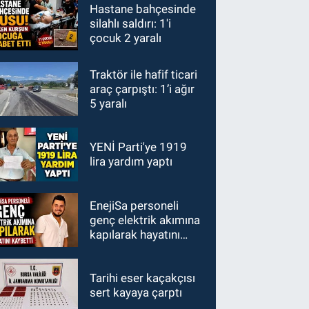
Hastane bahçesinde
silahlı saldırı: 1'i
çocuk 2 yaralı
Traktör ile hafif ticari
araç çarpıştı: 1’i ağır
5 yaralı
YENİ Parti'ye 1919
lira yardım yaptı
EnejiSa personeli
genç elektrik akımına
kapılarak hayatını
kaybetti
Tarihi eser kaçakçısı
sert kayaya çarptı