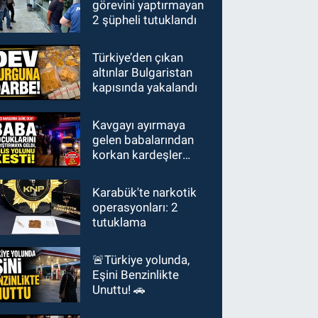
görevini yaptırmayan
2 şüpheli tutuklandı
Türkiye’den çıkan
altınlar Bulgaristan
kapısında yakalandı
Kavgayı ayırmaya
gelen babalarından
korkan kardeşler
polisi aradı: "Babamız
bizi vuracak"
Karabük'te narkotik
operasyonları: 2
tutuklama
🚨Türkiye yolunda,
Eşini Benzinlikte
Unuttu! 🚗