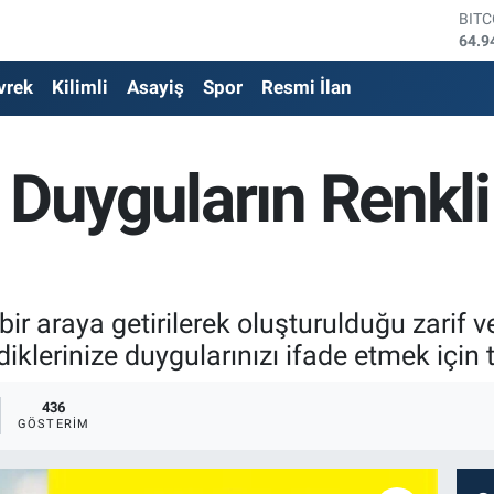
DOL
47,7
EUR
vrek
Kilimli
Asayiş
Spor
Resmi İlan
55,2
STE
64,4
GRA
 Duyguların Renkli
6660
BİS
13.7
BIT
64.9
 bir araya getirilerek oluşturulduğu zarif 
iklerinize duygularınızı ifade etmek için te
436
GÖSTERIM