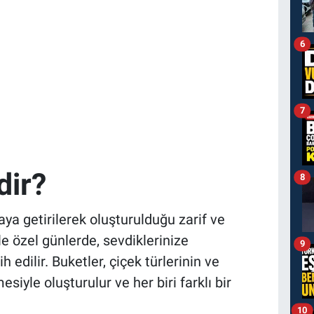
6
7
dir?
8
raya getirilerek oluşturulduğu zarif ve
le özel günlerde, sevdiklerinize
9
h edilir. Buketler, çiçek türlerinin ve
esiyle oluşturulur ve her biri farklı bir
10