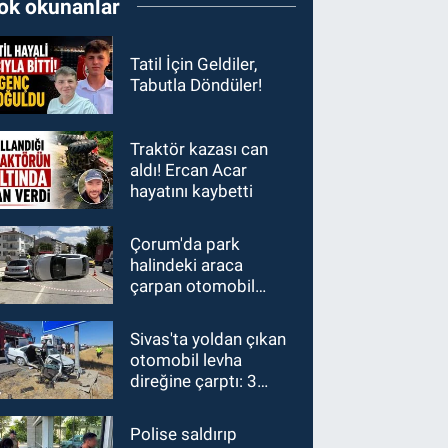
ok okunanlar
Tatil İçin Geldiler,
Tabutla Döndüler!
Traktör kazası can
aldı! Ercan Acar
hayatını kaybetti
Çorum'da park
halindeki araca
çarpan otomobil
devrildi
Sivas'ta yoldan çıkan
otomobil levha
direğine çarptı: 3
yaralı
Polise saldırıp