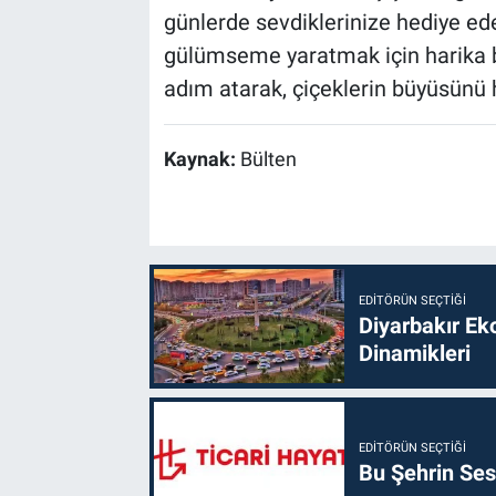
günlerde sevdiklerinize hediye ede
gülümseme yaratmak için harika bi
adım atarak, çiçeklerin büyüsünü h
Kaynak:
Bülten
EDITÖRÜN SEÇTIĞI
Diyarbakır Ek
Dinamikleri
EDITÖRÜN SEÇTIĞI
Bu Şehrin Sess