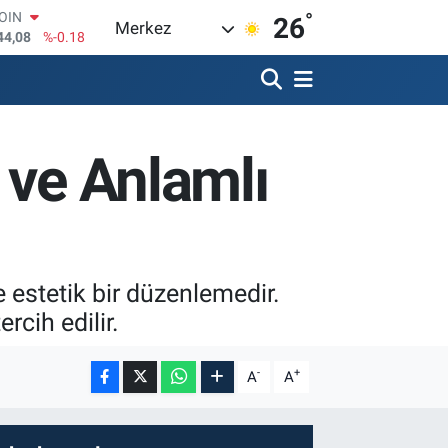
°
AR
26
Merkez
436
%0.18
O
510
%0.32
RLİN
811
%0.38
M ALTIN
 ve Anlamlı
.55
%0.03
T100
79
%-14
COIN
44,08
%-0.18
ve estetik bir düzenlemedir.
rcih edilir.
-
+
A
A