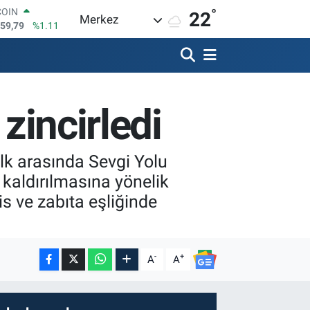
°
LAR
22
Merkez
7436
%0.18
RO
2510
%0.32
RLİN
4811
%0.38
M ALTIN
 zincirledi
0.55
%0.03
T100
779
%-14
COIN
lk arasında Sevgi Yolu
959,79
%1.11
 kaldırılmasına yönelik
is ve zabıta eşliğinde
-
+
A
A