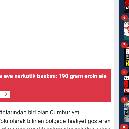
6
7
8
a eve narkotik baskını: 190 gram eroin ele
e
9
âhlarından biri olan Cumhuriyet
olu olarak bilinen bölgede faaliyet gösteren
10