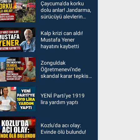
Çaycuma'da korku
dolu anlar! Jandarma,
sürücüyü alevlerin
arasından kurtardı
Kalp krizi can aldı!
Mustafa Yener
hayatını kaybetti
Zonguldak
Öğretmenevi’nde
skandal karar tepkisi:
"Emekli öğretmenler
kahve köşelerine
mahkum edildi!"
YENİ Parti'ye 1919
lira yardım yaptı
Kozlu'da acı olay:
Evinde ölü bulundu!