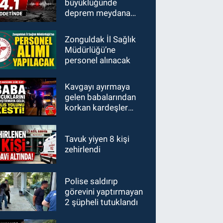
büyüklüğünde
deprem meydana
geldi
Zonguldak İl Sağlık
Müdürlüğü’ne
personel alınacak
Kavgayı ayırmaya
gelen babalarından
korkan kardeşler
polisi aradı: "Babamız
bizi vuracak"
Tavuk yiyen 8 kişi
zehirlendi
Polise saldırıp
görevini yaptırmayan
2 şüpheli tutuklandı