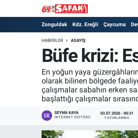
Zonguldak
Zonguldak Nöbetçi Eczaneler
Zonguldak
Kdz. Ereğli
Çaycuma
De
Kdz. Ereğli
Zonguldak Hava Durumu
HABERLER
ASAYIŞ
Büfe krizi: E
Çaycuma
Zonguldak Namaz Vakitleri
Devrek
Zonguldak Trafik Yoğunluk Haritası
En yoğun yaya güzergâhların
olarak bilinen bölgede faaliy
Kilimli
Süper Lig Puan Durumu ve Fikstür
çalışmalar sabahın erken saat
başlattığı çalışmalar sırasın
Asayiş
Tüm Manşetler
SEYMA KAYA
03.07.2026 - 00:31
Spor
Son Dakika Haberleri
İNTERNET EDITÖRÜ
YAYINLANMA
Resmi İlan
Haber Arşivi