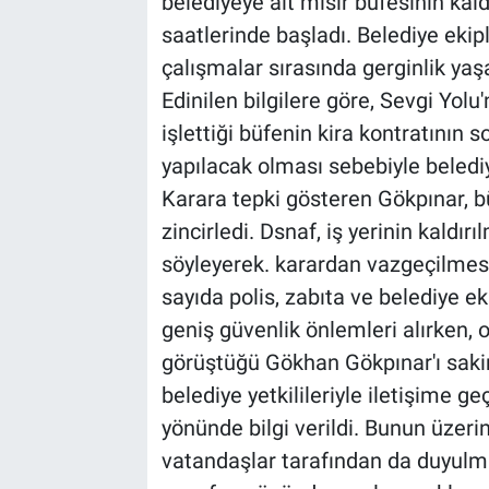
belediyeye ait mısır büfesinin kal
saatlerinde başladı. Belediye ekipl
çalışmalar sırasında gerginlik yaş
Edinilen bilgilere göre, Sevgi Yolu
işlettiği büfenin kira kontratını
yapılacak olması sebebiyle belediy
Karara tepki gösteren Gökpınar, b
zincirledi. Dsnaf, iş yerinin kaldı
söyleyerek. karardan vazgeçilmesin
sayıda polis, zabıta ve belediye ek
geniş güvenlik önlemleri alırken,
görüştüğü Gökhan Gökpınar'ı saki
belediye yetkilileriyle iletişime g
yönünde bilgi verildi. Bunun üzer
vatandaşlar tarafından da duyulma