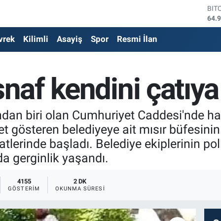
DO
47,
EU
vrek
Kilimli
Asayiş
Spor
Resmi İlan
55,
STE
64,
GRA
snaf kendini çatıya
666
BİS
13.
BIT
dan biri olan Cumhuriyet Caddesi'nde ha
64.
et gösteren belediyeye ait mısır büfesinin
lerinde başladı. Belediye ekiplerinin pol
da gerginlik yaşandı.
4155
2 DK
GÖSTERIM
OKUNMA SÜRESI