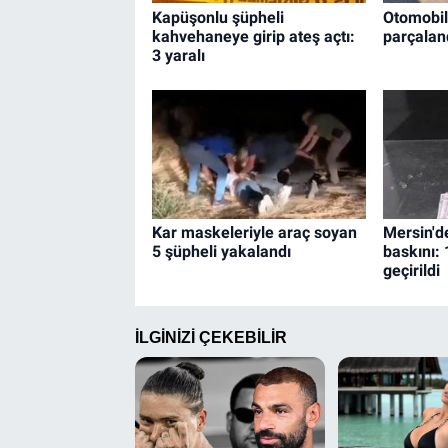
Kapüşonlu şüpheli
Otomobil
kahvehaneye girip ateş açtı:
parçaland
3 yaralı
Kar maskeleriyle araç soyan
Mersin'd
5 şüpheli yakalandı
baskını:
geçirildi