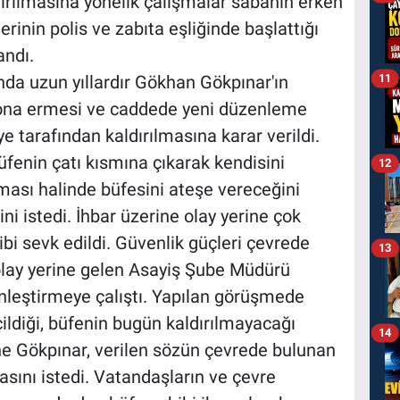
dırılmasına yönelik çalışmalar sabahın erken
erinin polis ve zabıta eşliğinde başlattığı
andı.
11
'nda uzun yıllardır Gökhan Gökpınar'ın
n sona ermesi ve caddede yeni düzenleme
e tarafından kaldırılmasına karar verildi.
üfenin çatı kısmına çıkarak kendisini
12
rılması halinde büfesini ateşe vereceğini
i istedi. İhbar üzerine olay yerine çok
ibi sevk edildi. Güvenlik güçleri çevrede
13
 olay yerine gelen Asayiş Şube Müdürü
nleştirmeye çalıştı. Yapılan görüşmede
eçildiği, büfenin bugün kaldırılmayacağı
14
ine Gökpınar, verilen sözün çevrede bulunan
sını istedi. Vatandaşların ve çevre