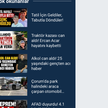
ok okunanlar
Tatil İçin Geldiler,
Tabutla Döndüler!
Traktör kazası can
aldı! Ercan Acar
hayatını kaybetti
Alkol can aldı! 25
yaşındaki gençten acı
haber
Çorum'da park
halindeki araca
çarpan otomobil
devrildi
AFAD duyurdu! 4.1