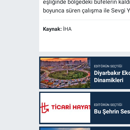
eşliğinde bölgedeki büfelerin kaldı
boyunca süren çalışma ile Sevgi Yol
Kaynak:
İHA
EDITÖRÜN SEÇTIĞI
Diyarbakır Ek
Dinamikleri
EDITÖRÜN SEÇTIĞI
Bu Şehrin Sess