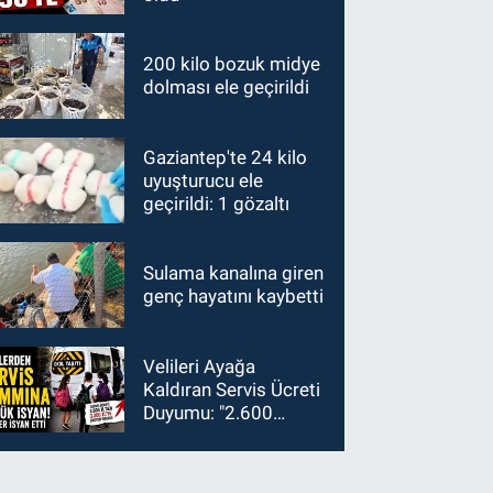
200 kilo bozuk midye
dolması ele geçirildi
Gaziantep'te 24 kilo
uyuşturucu ele
geçirildi: 1 gözaltı
Sulama kanalına giren
genç hayatını kaybetti
Velileri Ayağa
Kaldıran Servis Ücreti
Duyumu: "2.600
TL'den 3.300 TL'ye
Çıkması Kabul
Edilemez!"