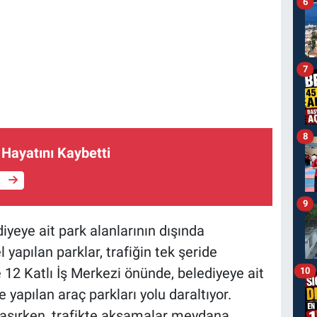
6
7
8
Hayatını Kaybetti
e
9
yeye ait park alanlarının dışında
 yapılan parklar, trafiğin tek şeride
 12 Katlı İş Merkezi önünde, belediyeye ait
10
e yapılan araç parkları yolu daraltıyor.
rlaşırken, trafikte aksamalar meydana