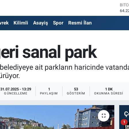
DOL
47,7
EUR
vrek
Kilimli
Asayiş
Spor
Resmi İlan
55,0
STE
64,2
GRA
ğeri sanal park
6510
BİS
13.7
BIT
lediyeye ait parkların haricinde vatandaş
64.2
ürüyor.
31.07.2025 - 13:29
1
53
1 DK
GÜNCELLEME
PAYLAŞIM
GÖSTERIM
OKUNMA SÜRESI
Ç
1