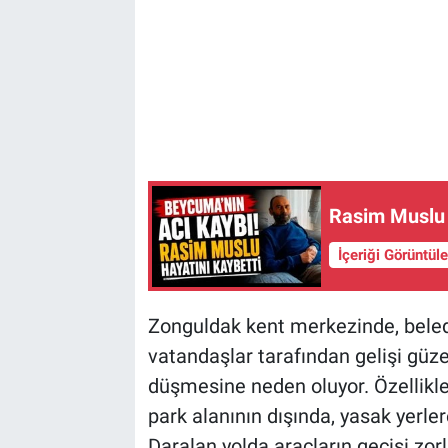
Rasim Muslu 
İçeriği Görüntül
Zonguldak kent merkezinde, beledi
vatandaşlar tarafından gelişi güzel
düşmesine neden oluyor. Özellikle
park alanının dışında, yasak yerler
Daralan yolda araçların geçişi zo