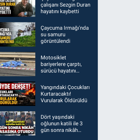
çalışanı Sezgin Duran
hayatını kaybetti
Çaycuma Irmağı'nda
su samuru
görüntülendi
Motosiklet
bariyerlere çarptı,
sürücü hayatını
kaybetti
Yangındaki Çocukları
Kurtaracaktı!
Vurularak Öldürüldü
Dört yaşındaki
oğlunun katili ile 3
gün sonra nikâh
masasına oturdu