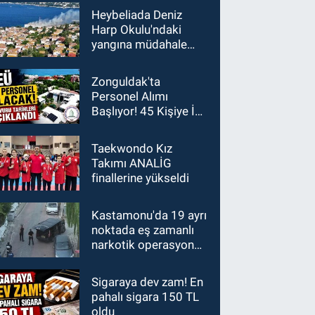
Heybeliada Deniz
Harp Okulu'ndaki
yangına müdahale
sürüyor
Zonguldak'ta
Personel Alımı
Başlıyor! 45 Kişiye İş
Fırsatı
Taekwondo Kız
Takımı ANALİG
finallerine yükseldi
Kastamonu'da 19 ayrı
noktada eş zamanlı
narkotik operasyonu:
15 gözaltı
Sigaraya dev zam! En
pahalı sigara 150 TL
oldu