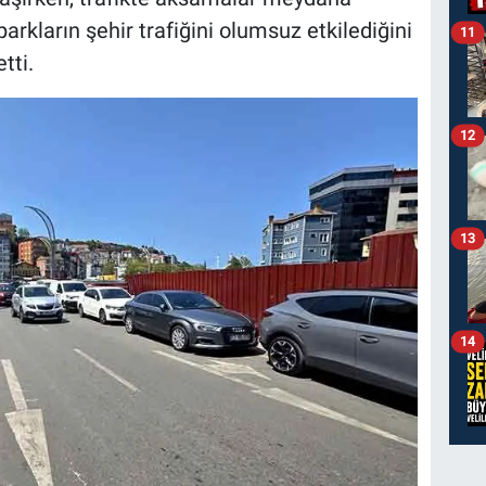
parkların şehir trafiğini olumsuz etkilediğini
11
tti.
12
13
14