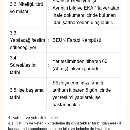
Asansör Revizyon İşi
3.2. Niteliği, türü
:
Ayrıntılı bilgiye EKAP’ta yer alan
ve miktarı
ihale dokümanı içinde bulunan
idari şartnameden ulaşılabilir.
3.3.
Yapılacağı/teslim
:
BEUN Farabi Kampüsü
edileceği yer
3.4.
Yer tesliminden itibaren 60
Süresi/teslim
:
(Altmış) takvim günüdür.
tarihi
Sözleşmenin imzalandığı
3.5. İşe başlama
tarihten itibaren 5 gün içinde
:
tarihi
yer teslimi yapılarak işe
başlanacaktır.
4- Katılım ve yeterlik kriterleri:
4.1. Katılım ve yeterlik kriterlerine ilişkin istekliler tarafından e-teklif
kapsamında sunulması gereken bilgi ve belgeler ile fiyat dışı