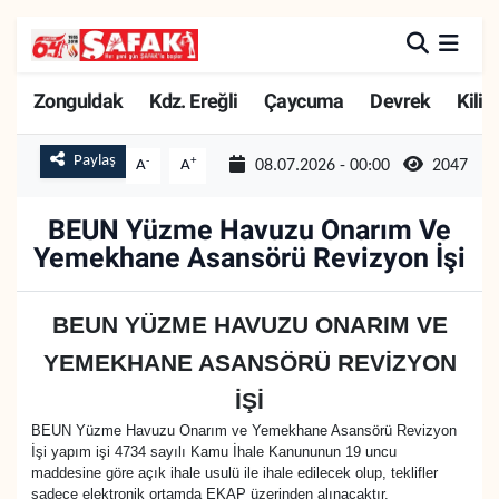
Zonguldak
Zonguldak Nöbetçi Eczaneler
Zonguldak
Kdz. Ereğli
Çaycuma
Devrek
Kilim
Kdz. Ereğli
Zonguldak Hava Durumu
Paylaş
-
+
A
A
08.07.2026 - 00:00
2047
Çaycuma
Zonguldak Namaz Vakitleri
BEUN Yüzme Havuzu Onarım Ve
Yemekhane Asansörü Revizyon İşi
Devrek
Zonguldak Trafik Yoğunluk Haritası
Kilimli
Süper Lig Puan Durumu ve Fikstür
BEUN YÜZME HAVUZU ONARIM VE
YEMEKHANE ASANSÖRÜ REVİZYON
Asayiş
Tüm Manşetler
İŞİ
Spor
Son Dakika Haberleri
BEUN Yüzme Havuzu Onarım ve Yemekhane Asansörü Revizyon
İşi yapım işi 4734 sayılı Kamu İhale Kanununun 19 uncu
maddesine göre açık ihale usulü ile ihale edilecek olup, teklifler
Resmi İlan
Haber Arşivi
sadece elektronik ortamda EKAP üzerinden alınacaktır.