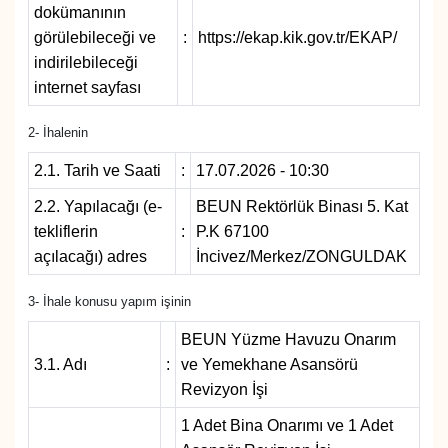
dokümanının
görülebileceği ve
:
https://ekap.kik.gov.tr/EKAP/
indirilebileceği
internet sayfası
2- İhalenin
2.1. Tarih ve Saati
:
17.07.2026 - 10:30
2.2. Yapılacağı (e-
BEUN Rektörlük Binası 5. Kat
tekliflerin
:
P.K 67100
açılacağı) adres
İncivez/Merkez/ZONGULDAK
3- İhale konusu yapım işinin
BEUN Yüzme Havuzu Onarım
3.1. Adı
:
ve Yemekhane Asansörü
Revizyon İşi
1 Adet Bina Onarımı ve 1 Adet