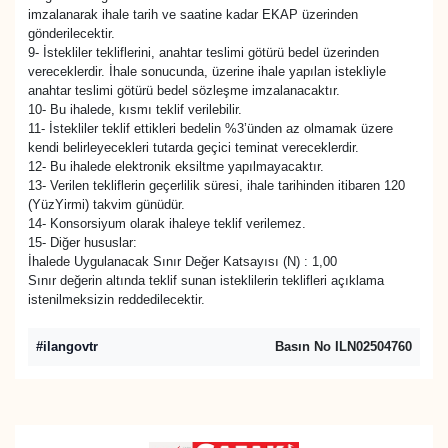
imzalanarak ihale tarih ve saatine kadar EKAP üzerinden
gönderilecektir.
9- İstekliler tekliflerini, anahtar teslimi götürü bedel üzerinden
vereceklerdir. İhale sonucunda, üzerine ihale yapılan istekliyle
anahtar teslimi götürü bedel sözleşme imzalanacaktır.
10- Bu ihalede, kısmı teklif verilebilir.
11- İstekliler teklif ettikleri bedelin %3’ünden az olmamak üzere
kendi belirleyecekleri tutarda geçici teminat vereceklerdir.
12- Bu ihalede elektronik eksiltme yapılmayacaktır.
13- Verilen tekliflerin geçerlilik süresi, ihale tarihinden itibaren 120
(YüzYirmi) takvim günüdür.
14- Konsorsiyum olarak ihaleye teklif verilemez.
15- Diğer hususlar:
İhalede Uygulanacak Sınır Değer Katsayısı (N) : 1,00
Sınır değerin altında teklif sunan isteklilerin teklifleri açıklama
istenilmeksizin reddedilecektir.
#ilangovtr
Basın No ILN02504760