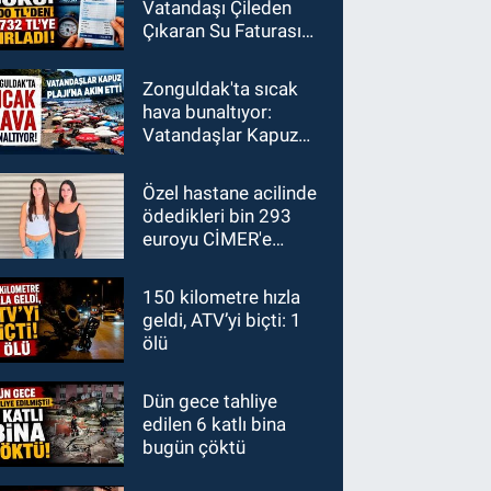
Vatandaşı Çileden
Çıkaran Su Faturası
Şoku: 600 TL'den
1700 TL'ye
Zonguldak'ta sıcak
hava bunaltıyor:
Vatandaşlar Kapuz
Plajı'na akın etti
Özel hastane acilinde
ödedikleri bin 293
euroyu CİMER'e
taşıdılar
150 kilometre hızla
geldi, ATV’yi biçti: 1
ölü
Dün gece tahliye
edilen 6 katlı bina
bugün çöktü