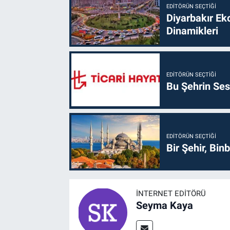
EDITÖRÜN SEÇTIĞI
Diyarbakır Ek
Dinamikleri
EDITÖRÜN SEÇTIĞI
Bu Şehrin Sess
EDITÖRÜN SEÇTIĞI
Bir Şehir, Binb
İNTERNET EDITÖRÜ
Seyma Kaya