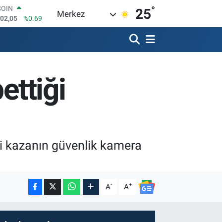
602,05
%0.69
°
25
LAR
Merkez
5986
%0.06
RO
0700
%0.1
RLİN
2438
%0.21
M ALTIN
ettiği
8.23
%0.39
T100
703
%0
ği kazanın güvenlik kamera
-
+
A
A