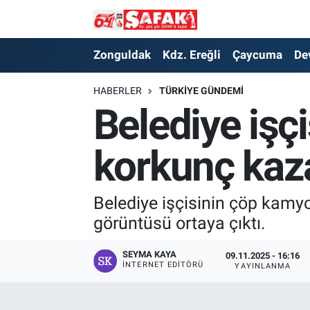
Zonguldak
Zonguldak Nöbetçi Eczaneler
Zonguldak
Kdz. Ereğli
Çaycuma
De
Kdz. Ereğli
Zonguldak Hava Durumu
HABERLER
TÜRKIYE GÜNDEMI
Belediye işçi
Çaycuma
Zonguldak Namaz Vakitleri
korkunç kaz
Devrek
Zonguldak Trafik Yoğunluk Haritası
Kilimli
Süper Lig Puan Durumu ve Fikstür
Belediye işçisinin çöp kamy
görüntüsü ortaya çıktı.
Asayiş
Tüm Manşetler
SEYMA KAYA
09.11.2025 - 16:16
Spor
Son Dakika Haberleri
İNTERNET EDITÖRÜ
YAYINLANMA
Resmi İlan
Haber Arşivi