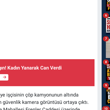
6
7
8
ın! Kadın Yanarak Can Verdi
e
9
iye işçisinin çöp kamyonunun altında
n güvenlik kamera görüntüsü ortaya çıktı.
 Mahallesi Erenler Caddesi üzerinde
10