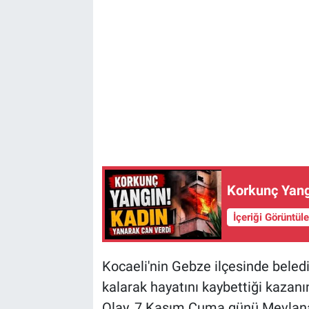
Korkunç Yang
İçeriği Görüntül
Kocaeli'nin Gebze ilçesinde beled
kalarak hayatını kaybettiği kazanı
Olay, 7 Kasım Cuma günü Mevlana