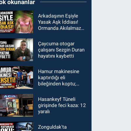
ok okunanlar
Arkadaşının Eşiyle
Yasak Aşk İddiası!
Ormanda Akılalmaz
İntikam Planı!
Çaycuma otogar
çalışanı Sezgin Duran
hayatını kaybetti
Hamur makinesine
kaptırdığı eli
bileğinden koptu;
İşçiler fenalık geçirdi
Hasankeyf Tüneli
girişinde feci kaza: 12
yaralı
Zonguldak'ta