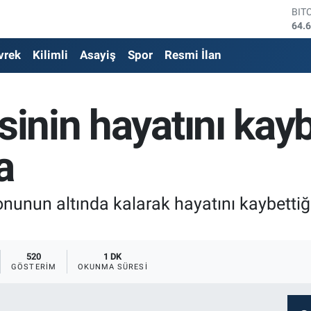
64.
DO
47,
EU
vrek
Kilimli
Asayiş
Spor
Resmi İlan
55,
STE
64,
GRA
sinin hayatını kayb
651
BİS
13.
a
onunun altında kalarak hayatını kaybetti
520
1 DK
GÖSTERIM
OKUNMA SÜRESI