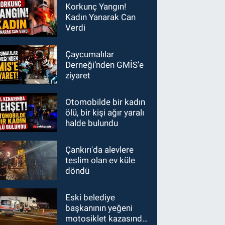
Korkunç Yangın!
Kadın Yanarak Can
Verdi
Çaycumalılar
Derneği’nden GMİS’e
ziyaret
Otomobilde bir kadın
ölü, bir kişi ağır yaralı
halde bulundu
Çankırı'da alevlere
teslim olan ev küle
döndü
Eski belediye
başkanının yeğeni
motosiklet kazasında