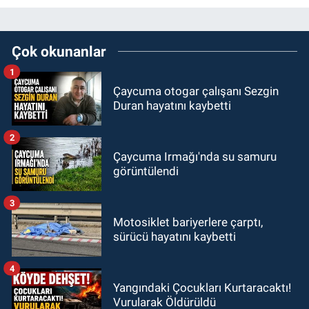
Çok okunanlar
1
Çaycuma otogar çalışanı Sezgin
Duran hayatını kaybetti
2
Çaycuma Irmağı'nda su samuru
görüntülendi
3
Motosiklet bariyerlere çarptı,
sürücü hayatını kaybetti
4
Yangındaki Çocukları Kurtaracaktı!
Vurularak Öldürüldü