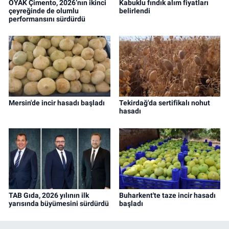
OYAK Çimento, 2026’nın ikinci
Kabuklu fındık alım fiyatları
çeyreğinde de olumlu
belirlendi
performansını sürdürdü
Mersin'de incir hasadı başladı
Tekirdağ'da sertifikalı nohut
hasadı
TAB Gıda, 2026 yılının ilk
Buharkent'te taze incir hasadı
yarısında büyümesini sürdürdü
başladı