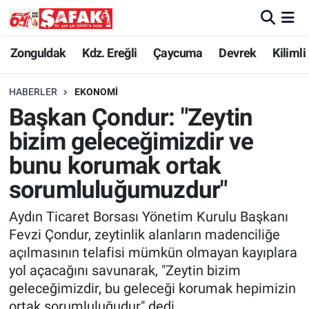
Zonguldak
Zonguldak Nöbetçi Eczaneler
Zonguldak
Kdz. Ereğli
Çaycuma
Devrek
Kilimli
Kdz. Ereğli
Zonguldak Hava Durumu
HABERLER
EKONOMI
Başkan Çondur: "Zeytin
Çaycuma
Zonguldak Namaz Vakitleri
bizim geleceğimizdir ve
Devrek
Zonguldak Trafik Yoğunluk Haritası
bunu korumak ortak
sorumluluğumuzdur"
Kilimli
Süper Lig Puan Durumu ve Fikstür
Aydın Ticaret Borsası Yönetim Kurulu Başkanı
Asayiş
Tüm Manşetler
Fevzi Çondur, zeytinlik alanların madenciliğe
açılmasının telafisi mümkün olmayan kayıplara
Spor
Son Dakika Haberleri
yol açacağını savunarak, "Zeytin bizim
geleceğimizdir, bu geleceği korumak hepimizin
Resmi İlan
Haber Arşivi
ortak sorumluluğudur" dedi.