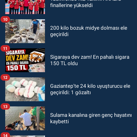
finallerine yükseldi
10
200 kilo bozuk midye dolması ele
geçirildi
11
Sigaraya dev zam! En pahalı sigara
150 TL oldu
12
Gaziantep'te 24 kilo uyuşturucu ele
geçirildi: 1 gözaltı
13
Sulama kanalına giren genç hayatını
kaybetti
14