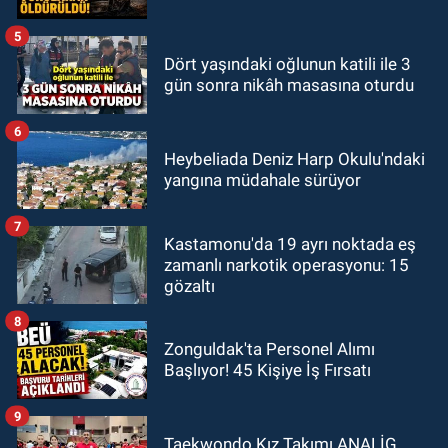
5
Dört yaşındaki oğlunun katili ile 3
gün sonra nikâh masasına oturdu
6
Heybeliada Deniz Harp Okulu'ndaki
yangına müdahale sürüyor
7
Kastamonu'da 19 ayrı noktada eş
zamanlı narkotik operasyonu: 15
gözaltı
8
Zonguldak'ta Personel Alımı
Başlıyor! 45 Kişiye İş Fırsatı
9
Taekwondo Kız Takımı ANALİG