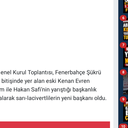
6
7
nel Kurul Toplantısı, Fenerbahçe Şükrü
8
bitişinde yer alan eski Kenan Evren
ım ile Hakan Safi'nin yarıştığı başkanlık
larak sarı-lacivertlilerin yeni başkanı oldu.
9
10