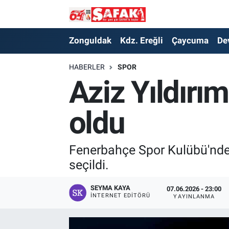
Zonguldak
Zonguldak Nöbetçi Eczaneler
Zonguldak
Kdz. Ereğli
Çaycuma
De
Kdz. Ereğli
Zonguldak Hava Durumu
HABERLER
SPOR
Aziz Yıldırım
Çaycuma
Zonguldak Namaz Vakitleri
oldu
Devrek
Zonguldak Trafik Yoğunluk Haritası
Kilimli
Süper Lig Puan Durumu ve Fikstür
Fenerbahçe Spor Kulübü'nde A
seçildi.
Asayiş
Tüm Manşetler
SEYMA KAYA
07.06.2026 - 23:00
Spor
Son Dakika Haberleri
İNTERNET EDITÖRÜ
YAYINLANMA
Resmi İlan
Haber Arşivi