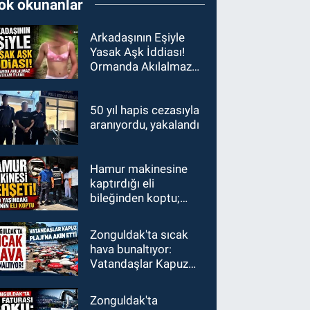
ok okunanlar
Arkadaşının Eşiyle
Yasak Aşk İddiası!
Ormanda Akılalmaz
İntikam Planı!
50 yıl hapis cezasıyla
aranıyordu, yakalandı
Hamur makinesine
kaptırdığı eli
bileğinden koptu;
İşçiler fenalık geçirdi
Zonguldak'ta sıcak
hava bunaltıyor:
Vatandaşlar Kapuz
Plajı'na akın etti
Zonguldak'ta