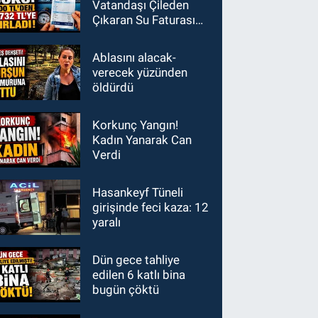
Vatandaşı Çileden
Çıkaran Su Faturası
Şoku: 600 TL'den
1700 TL'ye
Ablasını alacak-
verecek yüzünden
öldürdü
Korkunç Yangın!
Kadın Yanarak Can
Verdi
Hasankeyf Tüneli
girişinde feci kaza: 12
yaralı
Dün gece tahliye
edilen 6 katlı bina
bugün çöktü