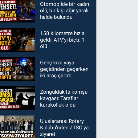
Otomobilde bir kadın
ölü, bir kişi ağır yaralı
halde bulundu
150 kilometre hızla
geldi, ATV’yi biçti: 1
ölü
Genç kıza yaya
geçidinden geçerken
iki araç çarptı
Zonguldak'ta komşu
kavgası: Taraflar
karakolluk oldu
Uluslararası Rotary
Kulübü'nden ZTSO'ya
ziyaret