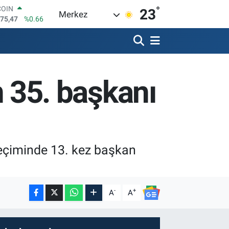
475,47
%0.66
°
23
LAR
Merkez
5971
%0.05
RO
1336
%0.18
RLİN
2534
%0.22
M ALTIN
in 35. başkanı
8.23
%0.39
T100
703
%0
seçiminde 13. kez başkan
-
+
A
A