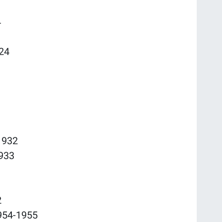
4
24
1932
1933
2
954-1955