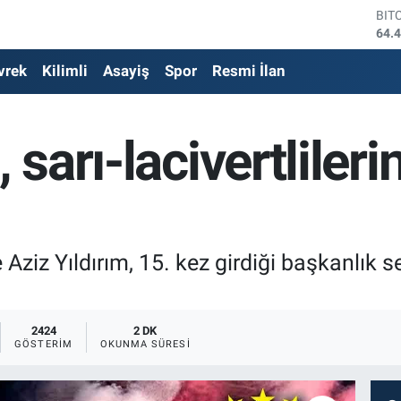
64.
DO
47,
EU
vrek
Kilimli
Asayiş
Spor
Resmi İlan
55,
STE
64,
GRA
, sarı-lacivertliler
651
BİS
13.
ziz Yıldırım, 15. kez girdiği başkanlık 
2424
2 DK
GÖSTERIM
OKUNMA SÜRESI