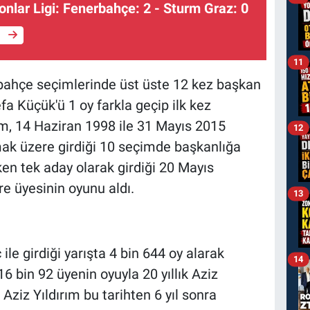
nlar Ligi: Fenerbahçe: 2 - Sturm Graz: 0
e
11
erbahçe seçimlerinde üst üste 12 kez başkan
fa Küçük'ü 1 oy farkla geçip ilk kez
ım, 14 Haziran 1998 ile 31 Mayıs 2015
12
lmak üzere girdiği 10 seçimde başkanlığa
ken tek aday olarak girdiği 20 Mayıs
e üyesinin oyunu aldı.
13
ile girdiği yarışta 4 bin 644 oy alarak
14
6 bin 92 üyenin oyuyla 20 yıllık Aziz
Aziz Yıldırım bu tarihten 6 yıl sonra