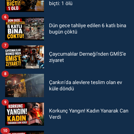
biçti: 1 ölü
6
Dün gece tahliye edilen 6 katlı bina
bugün çöktü
7
Çaycumalılar Derneği’nden GMİS’e
ziyaret
8
Çankırı'da alevlere teslim olan ev
küle döndü
9
Korkunç Yangın! Kadın Yanarak Can
Verdi
10