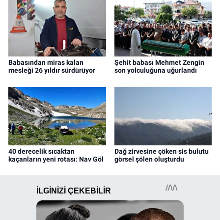
Babasından miras kalan
Şehit babası Mehmet Zengin
mesleği 26 yıldır sürdürüyor
son yolculuğuna uğurlandı
40 derecelik sıcaktan
Dağ zirvesine çöken sis bulutu
kaçanların yeni rotası: Nav Göl
görsel şölen oluşturdu