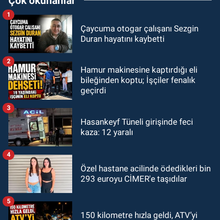
Çok okunanlar
1
Çaycuma otogar çalışanı Sezgin
Duran hayatını kaybetti
2
Hamur makinesine kaptırdığı eli
bileğinden koptu; İşçiler fenalık
geçirdi
3
Hasankeyf Tüneli girişinde feci
kaza: 12 yaralı
4
Özel hastane acilinde ödedikleri bin
293 euroyu CİMER'e taşıdılar
5
150 kilometre hızla geldi, ATV’yi