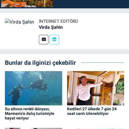
İNTERNET EDITÖRÜ
Virda Şahin
Bunlar da ilginizi çekebilir
Su altının renkli dünyası,
Kedileri 27 ülkede 7 gün 24
Marmaris'e dalış turizmiyle
saat canlı izlenebiliyor
hayat veriyor