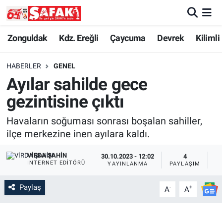
Zonguldak
Zonguldak Nöbetçi Eczaneler
Zonguldak
Kdz. Ereğli
Çaycuma
Devrek
Kilimli
Kdz. Ereğli
Zonguldak Hava Durumu
HABERLER
GENEL
Ayılar sahilde gece
Çaycuma
Zonguldak Namaz Vakitleri
gezintisine çıktı
Devrek
Zonguldak Trafik Yoğunluk Haritası
Havaların soğuması sonrası boşalan sahiller,
ilçe merkezine inen ayılara kaldı.
Kilimli
Süper Lig Puan Durumu ve Fikstür
VIRDA ŞAHIN
30.10.2023 - 12:02
4
Asayiş
Tüm Manşetler
İNTERNET EDITÖRÜ
YAYINLANMA
PAYLAŞIM
G
Paylaş
-
+
Spor
Son Dakika Haberleri
A
A
Resmi İlan
Haber Arşivi