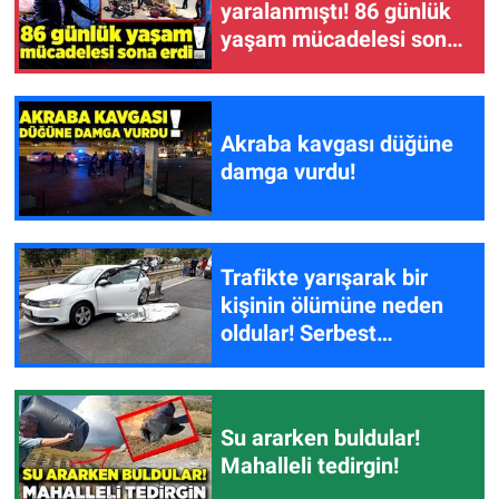
yaralanmıştı! 86 günlük
yaşam mücadelesi sona
erdi!
Akraba kavgası düğüne
damga vurdu!
Trafikte yarışarak bir
kişinin ölümüne neden
oldular! Serbest
bırakıldılar!
Su ararken buldular!
Mahalleli tedirgin!