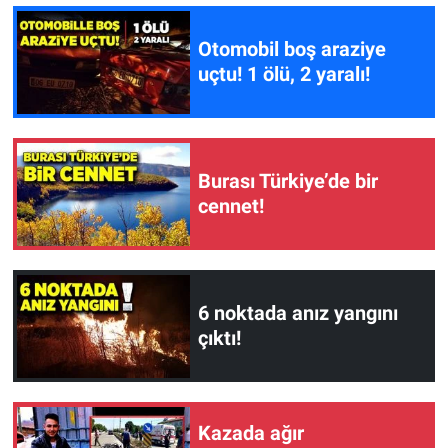
Otomobil boş araziye
uçtu! 1 ölü, 2 yaralı!
Burası Türkiye’de bir
cennet!
6 noktada anız yangını
çıktı!
Kazada ağır