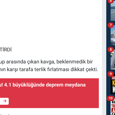
6
7
TİRDİ
8
up arasında çıkan kavga, beklenmedik bir
n karşı tarafa terlik fırlatması dikkat çekti.
9
u! 4.1 büyüklüğünde deprem meydana
10
e