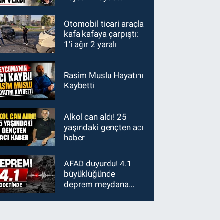
Otomobil ticari araçla
kafa kafaya çarpıştı:
1’i ağır 2 yaralı
Rasim Muslu Hayatını
Kaybetti
Alkol can aldı! 25
yaşındaki gençten acı
haber
AFAD duyurdu! 4.1
büyüklüğünde
deprem meydana
geldi