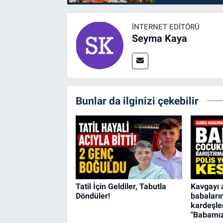
İNTERNET EDITÖRÜ
Seyma Kaya
Bunlar da ilginizi çekebilir
Tatil İçin Geldiler, Tabutla
Kavgayı 
Döndüler!
babaları
kardeşler
"Babamız