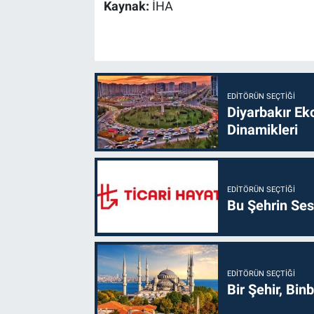
Kaynak:
İHA
EDITÖRÜN SEÇTIĞI
Diyarbakır Ek
Dinamikleri
EDITÖRÜN SEÇTIĞI
Bu Şehrin Sess
EDITÖRÜN SEÇTIĞI
Bir Şehir, Binb