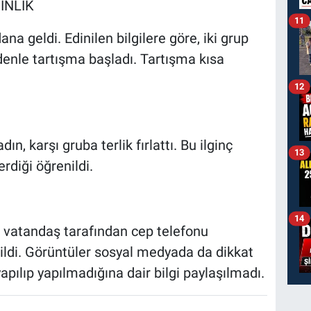
İNLİK
11
a geldi. Edinilen bilgilere göre, iki grup
enle tartışma başladı. Tartışma kısa
12
ın, karşı gruba terlik fırlattı. Bu ilginç
13
diği öğrenildi.
14
 vatandaş tarafından cep telefonu
ildi. Görüntüler sosyal medyada da dikkat
 yapılıp yapılmadığına dair bilgi paylaşılmadı.