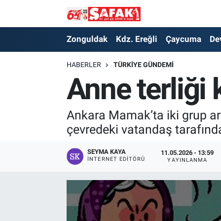
Zonguldak
Zonguldak Nöbetçi Eczaneler
Zonguldak
Kdz. Ereğli
Çaycuma
De
Kdz. Ereğli
Zonguldak Hava Durumu
HABERLER
TÜRKIYE GÜNDEMI
Anne terliği 
Çaycuma
Zonguldak Namaz Vakitleri
Devrek
Zonguldak Trafik Yoğunluk Haritası
Ankara Mamak’ta iki grup ara
çevredeki vatandaş tarafınd
Kilimli
Süper Lig Puan Durumu ve Fikstür
SEYMA KAYA
11.05.2026 - 13:59
İNTERNET EDITÖRÜ
YAYINLANMA
Asayiş
Tüm Manşetler
Spor
Son Dakika Haberleri
Resmi İlan
Haber Arşivi