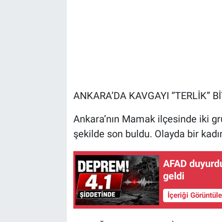
ANKARA’DA KAVGAYI “TERLİK” Bİ
Ankara’nın Mamak ilçesinde iki gr
şekilde son buldu. Olayda bir kadını
AFAD duyurd
geldi
İçeriği Görüntül