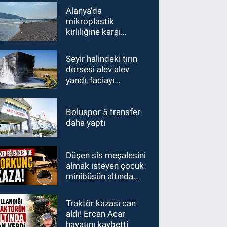
Alanya'da
mikroplastik
kirliliğine karşı
mücadelenin startı
verildi
Seyir halindeki tırın
dorsesi alev alev
yandı, faciayı
sürücülerin dikkati
önledi
Boluspor 5 transfer
daha yaptı
Düşen sis meşalesini
almak isteyen çocuk
minibüsün altında
kaldı
Traktör kazası can
aldı! Ercan Acar
hayatını kaybetti