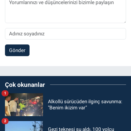
Gönder
Çok okunanlar
1
Alkollü sürücüden ilginç savunma:
"Benim ikizim var"
2
Gezi teknesi su aldı, 100 yolcu