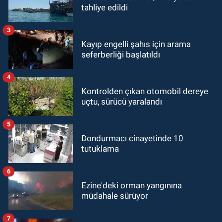
tahliye edildi
3
Kayıp engelli şahıs için arama
seferberliği başlatıldı
4
Kontrolden çıkan otomobil dereye
uçtu, sürücü yaralandı
5
Dondurmacı cinayetinde 10
tutuklama
6
Ezine'deki orman yangınına
müdahale sürüyor
7