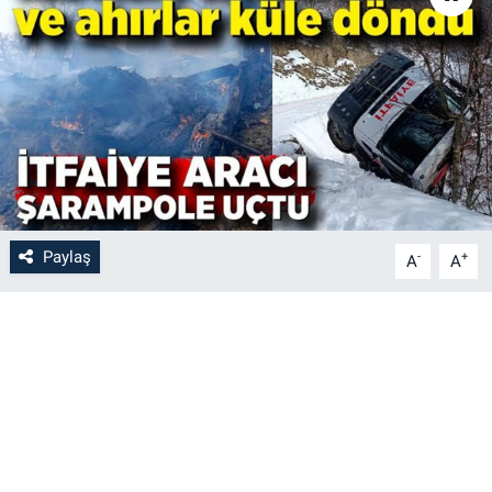
Paylaş
-
+
A
A