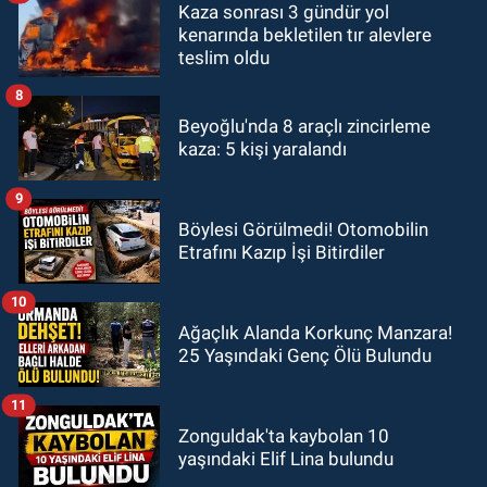
Kaza sonrası 3 gündür yol
kenarında bekletilen tır alevlere
teslim oldu
8
Beyoğlu'nda 8 araçlı zincirleme
kaza: 5 kişi yaralandı
9
Böylesi Görülmedi! Otomobilin
Etrafını Kazıp İşi Bitirdiler
10
Ağaçlık Alanda Korkunç Manzara!
25 Yaşındaki Genç Ölü Bulundu
11
Zonguldak'ta kaybolan 10
yaşındaki Elif Lina bulundu