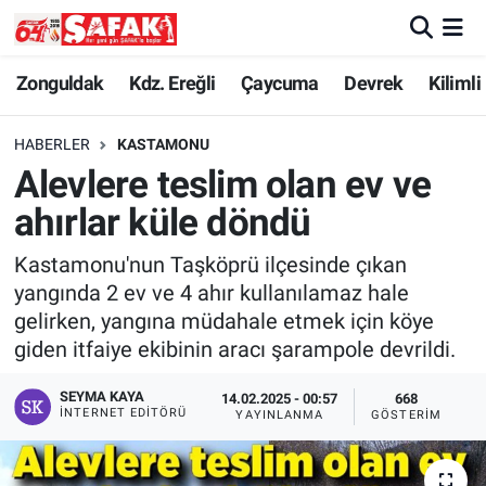
Zonguldak
Zonguldak Nöbetçi Eczaneler
Zonguldak
Kdz. Ereğli
Çaycuma
Devrek
Kilimli
Kdz. Ereğli
Zonguldak Hava Durumu
HABERLER
KASTAMONU
Alevlere teslim olan ev ve
Çaycuma
Zonguldak Namaz Vakitleri
ahırlar küle döndü
Devrek
Zonguldak Trafik Yoğunluk Haritası
Kastamonu'nun Taşköprü ilçesinde çıkan
yangında 2 ev ve 4 ahır kullanılamaz hale
Kilimli
Süper Lig Puan Durumu ve Fikstür
gelirken, yangına müdahale etmek için köye
giden itfaiye ekibinin aracı şarampole devrildi.
Asayiş
Tüm Manşetler
SEYMA KAYA
14.02.2025 - 00:57
668
Spor
Son Dakika Haberleri
İNTERNET EDITÖRÜ
YAYINLANMA
GÖSTERIM
Resmi İlan
Haber Arşivi