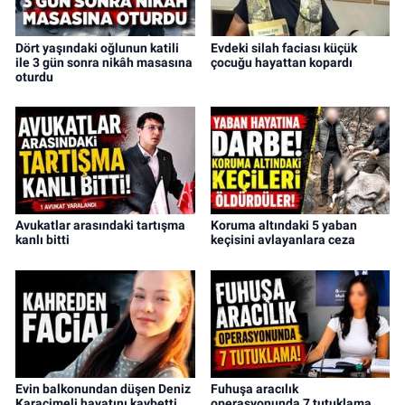
Dört yaşındaki oğlunun katili
Evdeki silah faciası küçük
ile 3 gün sonra nikâh masasına
çocuğu hayattan kopardı
oturdu
Avukatlar arasındaki tartışma
Koruma altındaki 5 yaban
kanlı bitti
keçisini avlayanlara ceza
Evin balkonundan düşen Deniz
Fuhuşa aracılık
Karaçimeli hayatını kaybetti
operasyonunda 7 tutuklama