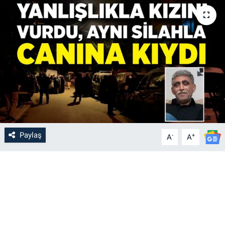
Paylaş
-
+
A
A