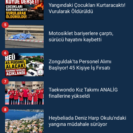
Yangındaki Çocukları Kurtaracaktı!
Vurularak Öldürüldü
5
Motosiklet bariyerlere çarptı,
sürücü hayatını kaybetti
6
Zonguldak'ta Personel Alımı
Başlıyor! 45 Kişiye İş Fırsatı
7
Taekwondo Kız Takımı ANALİG
finallerine yükseldi
8
Heybeliada Deniz Harp Okulu'ndaki
yangına müdahale sürüyor