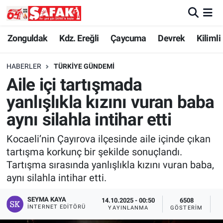
Zonguldak
Zonguldak Nöbetçi Eczaneler
Zonguldak
Kdz. Ereğli
Çaycuma
Devrek
Kilimli
Kdz. Ereğli
Zonguldak Hava Durumu
HABERLER
TÜRKIYE GÜNDEMI
Aile içi tartışmada
Çaycuma
Zonguldak Namaz Vakitleri
yanlışlıkla kızını vuran baba
Devrek
Zonguldak Trafik Yoğunluk Haritası
aynı silahla intihar etti
Kocaeli’nin Çayırova ilçesinde aile içinde çıkan
Kilimli
Süper Lig Puan Durumu ve Fikstür
tartışma korkunç bir şekilde sonuçlandı.
Tartışma sırasında yanlışlıkla kızını vuran baba,
Asayiş
Tüm Manşetler
aynı silahla intihar etti.
Spor
Son Dakika Haberleri
SEYMA KAYA
14.10.2025 - 00:50
6508
İNTERNET EDITÖRÜ
YAYINLANMA
GÖSTERIM
O
Resmi İlan
Haber Arşivi