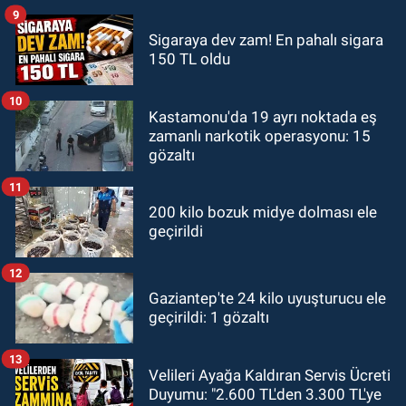
9
Sigaraya dev zam! En pahalı sigara
150 TL oldu
10
Kastamonu'da 19 ayrı noktada eş
zamanlı narkotik operasyonu: 15
gözaltı
11
200 kilo bozuk midye dolması ele
geçirildi
12
Gaziantep'te 24 kilo uyuşturucu ele
geçirildi: 1 gözaltı
13
Velileri Ayağa Kaldıran Servis Ücreti
Duyumu: "2.600 TL'den 3.300 TL'ye