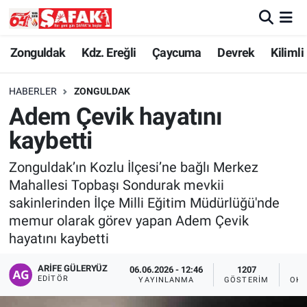
Zonguldak
Zonguldak Nöbetçi Eczaneler
Zonguldak
Kdz. Ereğli
Çaycuma
Devrek
Kilimli
Kdz. Ereğli
Zonguldak Hava Durumu
HABERLER
ZONGULDAK
Adem Çevik hayatını
Çaycuma
Zonguldak Namaz Vakitleri
kaybetti
Devrek
Zonguldak Trafik Yoğunluk Haritası
Zonguldak’ın Kozlu İlçesi’ne bağlı Merkez
Mahallesi Topbaşı Sondurak mevkii
Kilimli
Süper Lig Puan Durumu ve Fikstür
sakinlerinden İlçe Milli Eğitim Müdürlüğü'nde
memur olarak görev yapan Adem Çevik
Asayiş
Tüm Manşetler
hayatını kaybetti
Spor
Son Dakika Haberleri
ARIFE GÜLERYÜZ
06.06.2026 - 12:46
1207
EDITÖR
YAYINLANMA
GÖSTERIM
OKU
Resmi İlan
Haber Arşivi