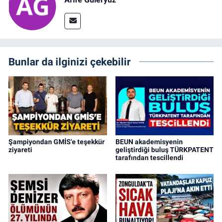
Bunlar da ilginizi çekebilir
Şampiyondan GMİS'e teşekkür
BEUN akademisyenin
ziyareti
geliştirdiği buluş TÜRKPATENT
tarafından tescillendi