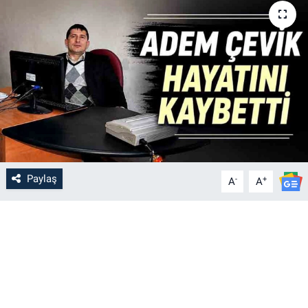
Paylaş
-
+
A
A