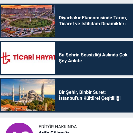
Diyarbakır Ekonomisinde Tarım,
Ticaret ve İstihdam Dinamikleri
Bu Şehrin Sessizliği Aslında Çok
Şey Anlatır
Bir Şehir, Binbir Suret:
İstanbul'un Kültürel Çeşitliliği
EDITÖR HAKKINDA
Arife Güleryüz