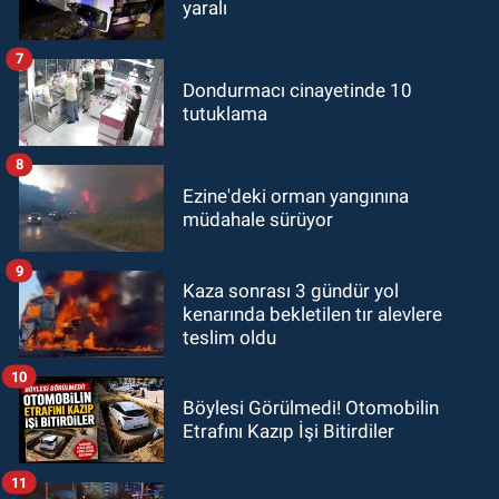
yaralı
7
Dondurmacı cinayetinde 10
tutuklama
8
Ezine'deki orman yangınına
müdahale sürüyor
9
Kaza sonrası 3 gündür yol
kenarında bekletilen tır alevlere
teslim oldu
10
Böylesi Görülmedi! Otomobilin
Etrafını Kazıp İşi Bitirdiler
11