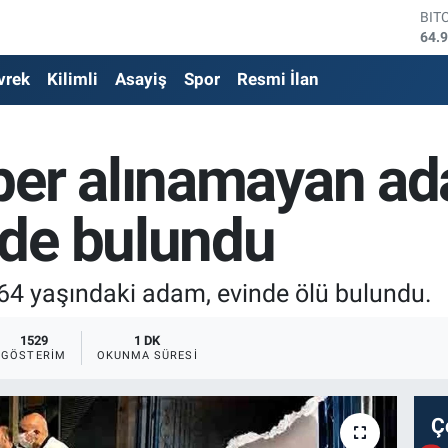
DO
47,
EU
vrek
Kilimli
Asayiş
Spor
Resmi İlan
55,
STE
64,
GRA
ber alınamayan ad
652
BİS
13.
de bulundu
BIT
64.
64 yaşındaki adam, evinde ölü bulundu.
1529
1 DK
GÖSTERIM
OKUNMA SÜRESI
Ç