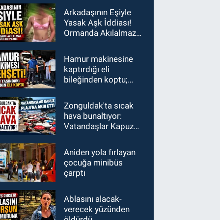
Arkadaşının Eşiyle
Yasak Aşk İddiası!
Ormanda Akılalmaz
İntikam Planı!
Hamur makinesine
kaptırdığı eli
bileğinden koptu;
İşçiler fenalık geçirdi
Zonguldak'ta sıcak
hava bunaltıyor:
Vatandaşlar Kapuz
Plajı'na akın etti
Aniden yola fırlayan
çocuğa minibüs
çarptı
Ablasını alacak-
verecek yüzünden
öldürdü