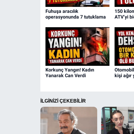
Fuhuşa aracılık
150 kilom
operasyonunda 7 tutuklama
ATV’yi bi
Korkunç Yangın! Kadın
Otomobild
Yanarak Can Verdi
kişi ağır