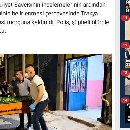
iyet Savcısının incelemelerinin ardından,
inin belirlenmesi çerçevesinde Trakya
11
si morguna kaldırıldı. Polis, şüpheli ölümle
tı.
12
13
14