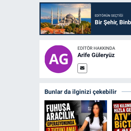
EDITÖRÜN SEÇTIĞI
Bir Şehir, Binb
EDITÖR HAKKINDA
Arife Güleryüz
Bunlar da ilginizi çekebilir