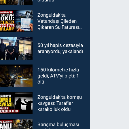
Zonguldak'ta
Vatandaşı Çileden
Çıkaran Su Faturası
Şoku: 600 TL'den
1700 TL'ye
50 yıl hapis cezasıyla
aranıyordu, yakalandı
150 kilometre hızla
geldi, ATV’yi biçti: 1
ölü
Zonguldak'ta komşu
kavgası: Taraflar
karakolluk oldu
Barışma buluşması