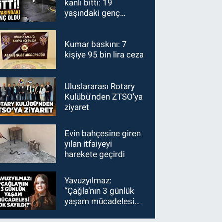
kanlı bitti: 19
yaşındaki genç
hayatını kaybetti
Kumar baskını: 7
kişiye 95 bin lira ceza
Uluslararası Rotary
Kulübü'nden ZTSO'ya
ziyaret
Evin bahçesine giren
yılan itfaiyeyi
harekete geçirdi
Yavuzyılmaz:
“Çağla’nın 3 günlük
yaşam mücadelesi
yok sayıldı!”