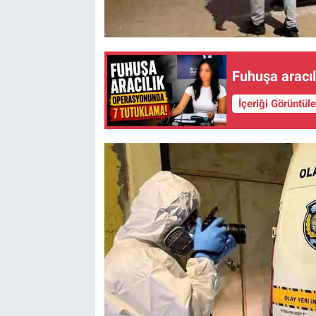
Fuhuşa aracı
İçeriği Görüntül