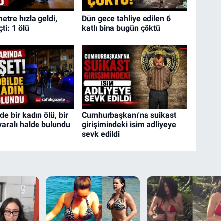
etre hızla geldi,
Dün gece tahliye edilen 6
çti: 1 ölü
katlı bina bugün çöktü
e bir kadın ölü, bir
Cumhurbaşkanı'na suikast
 yaralı halde bulundu
girişimindeki isim adliyeye
sevk edildi