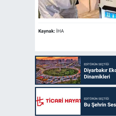
Kaynak:
İHA
EDITÖRÜN SEÇTIĞI
Diyarbakır Ek
Dinamikleri
EDITÖRÜN SEÇTIĞI
Bu Şehrin Sess