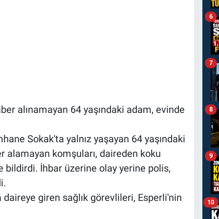
6
7
aber alınamayan 64 yaşındaki adam, evinde
8
mhane Sokak'ta yalnız yaşayan 64 yaşındaki
er alamayan komşuları, daireden koku
9
bildirdi. İhbar üzerine olay yerine polis,
i.
 daireye giren sağlık görevlileri, Esperli'nin
10