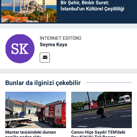
Bir Şehir, Binbir Suret:
İstanbul'un Kültürel Çeşitliliği
İNTERNET EDITÖRÜ
Seyma Kaya
Bunlar da ilginizi çekebilir
Mantar tesisindeki duman
Canını Hiçe Saydı! TEM'deki
paniğe neden oldu
Dev Kütüğü Tek Başına