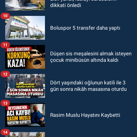
dikkati önledi
10
Boluspor 5 transfer daha yaptı
11
Düşen sis meşalesini almak isteyen
çocuk minibüsün altında kaldı
12
Dört yaşındaki oğlunun katili ile 3
gün sonra nikâh masasına oturdu
13
Rasim Muslu Hayatını Kaybetti
14