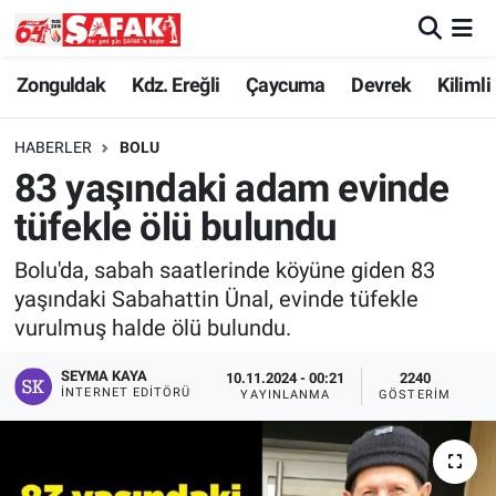
Zonguldak
Zonguldak Nöbetçi Eczaneler
Zonguldak
Kdz. Ereğli
Çaycuma
Devrek
Kilimli
Kdz. Ereğli
Zonguldak Hava Durumu
HABERLER
BOLU
83 yaşındaki adam evinde
Çaycuma
Zonguldak Namaz Vakitleri
tüfekle ölü bulundu
Devrek
Zonguldak Trafik Yoğunluk Haritası
Bolu'da, sabah saatlerinde köyüne giden 83
yaşındaki Sabahattin Ünal, evinde tüfekle
Kilimli
Süper Lig Puan Durumu ve Fikstür
vurulmuş halde ölü bulundu.
Asayiş
Tüm Manşetler
SEYMA KAYA
10.11.2024 - 00:21
2240
İNTERNET EDITÖRÜ
YAYINLANMA
GÖSTERIM
Spor
Son Dakika Haberleri
Resmi İlan
Haber Arşivi