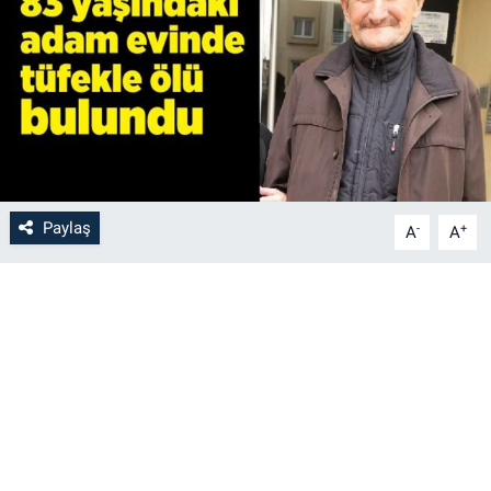
Paylaş
-
+
A
A