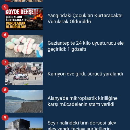
5
Yangındaki Çocukları Kurtaracaktı!
Vurularak Öldürüldü
6
Gaziantep'te 24 kilo uyuşturucu ele
geçirildi: 1 gözaltı
7
Kamyon eve girdi, sürücü yaralandı
8
Alanya'da mikroplastik kirliliğine
karşı mücadelenin startı verildi
9
Seyir halindeki tırın dorsesi alev
alev yandı, faciayı sürücülerin