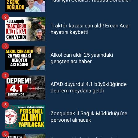
2
Traktör kazası can aldı! Ercan Acar
hayatını kaybetti
3
Alkol can aldı! 25 yaşındaki
gençten acı haber
4
AFAD duyurdu! 4.1 büyüklüğünde
deprem meydana geldi
5
Zonguldak İl Sağlık Müdürlüğü’ne
personel alınacak
6