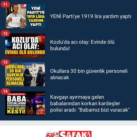
11
YENİ Parti'ye 1919 lira yardım yaptı
12
Kozlu'da acı olay: Evinde ölü
bulundu!
13
Okullara 30 bin güvenlik personeli
alınacak
14
Kavgayı ayırmaya gelen
babalarından korkan kardeşler
polisi aradı: "Babamız bizi vuracak"