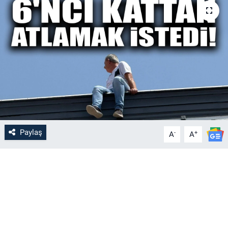
Paylaş
-
+
A
A