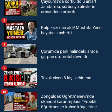
Çaycuma'da korku dolu anlar!
Jandarma, sürücüyü alevlerin
arasından kurtardı
7
Kalp krizi can aldı! Mustafa Yener
hayatını kaybetti
8
Çorum'da park halindeki araca
çarpan otomobil devrildi
9
Tavuk yiyen 8 kişi zehirlendi
10
Zonguldak Öğretmenevi’nde
skandal karar tepkisi: "Emekli
öğretmenler kahve köşelerine
mahkum edildi!"