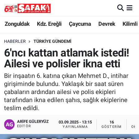
Zonguldak
Zonguldak Nöbetçi Eczaneler
Zonguldak
Kdz. Ereğli
Çaycuma
Devrek
Kilimli
Kdz. Ereğli
Zonguldak Hava Durumu
HABERLER
TÜRKIYE GÜNDEMI
6'ncı kattan atlamak istedi!
Çaycuma
Zonguldak Namaz Vakitleri
Ailesi ve polisler ikna etti
Devrek
Zonguldak Trafik Yoğunluk Haritası
Bir inşaatın 6. katına çıkan Mehmet D., intihar
girişiminde bulundu. Yaklaşık bir saat süren
Kilimli
Süper Lig Puan Durumu ve Fikstür
çabaların ardından ailesi ve polis ekipleri
tarafından ikna edilen şahıs, sağlık ekiplerine
Asayiş
Tüm Manşetler
teslim edildi.
Spor
Son Dakika Haberleri
ARIFE GÜLERYÜZ
03.09.2025 - 13:15
16
EDITÖR
YAYINLANMA
GÖSTERIM
OKU
Resmi İlan
Haber Arşivi