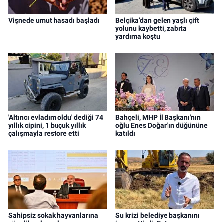
Vişnede umut hasadı başladı
Belçika’dan gelen yaşlı çift
yolunu kaybetti, zabıta
yardıma koştu
'Altıncı evladım oldu' dediği 74
Bahçeli, MHP İl Başkanı'nın
yıllık cipini, 1 buçuk yıllık
oğlu Enes Doğan'ın düğününe
çalışmayla restore etti
katıldı
Sahipsiz sokak hayvanlarına
Su krizi belediye başkanını