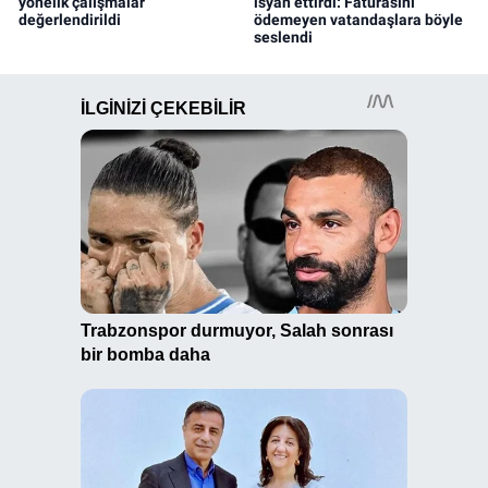
yönelik çalışmalar
isyan ettirdi: Faturasını
değerlendirildi
ödemeyen vatandaşlara böyle
seslendi