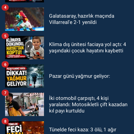
4
Galatasaray, hazırlık maçında
Villarreal'e 2-1 yenildi
5
Klima dış ünitesi faciaya yol açtı: 4
yaşındaki çocuk hayatını kaybetti
6
Pazar günü yağmur geliyor:
7
İki otomobil çarpıştı, 4 kişi
yaralandı: Motosikletli çift kazadan
kıl payı kurtuldu
8
Tünelde feci kaza: 3 ölü, 1 ağır