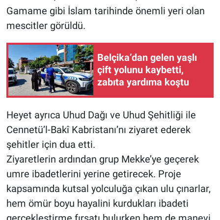
Gamame gibi İslam tarihinde önemli yeri olan
mescitler görüldü.
Belçika’dan gelen yaşlı
çift yolunu kaybetti,
zabıta yardıma koştu
Heyet ayrıca Uhud Dağı ve Uhud Şehitliği ile
Cennetü’l-Bakî Kabristanı’nı ziyaret ederek
şehitler için dua etti.
Ziyaretlerin ardından grup Mekke’ye geçerek
umre ibadetlerini yerine getirecek. Proje
kapsamında kutsal yolculuğa çıkan ulu çınarlar,
hem ömür boyu hayalini kurdukları ibadeti
gerçekleştirme fırsatı bulurken hem de manevi