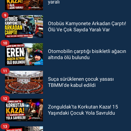
yaralı
9
Otobüs Kamyonete Arkadan Çarptı!
Ölü Ve Çok Sayıda Yaralı Var
10
Otomobilin çarptığı bisikletli ağacın
altında ölü bulundu
11
Suça sürüklenen çocuk yasası
TBMM'de kabul edildi
12
Zonguldak'ta Korkutan Kaza! 15
Yaşındaki Çocuk Yola Savruldu
13