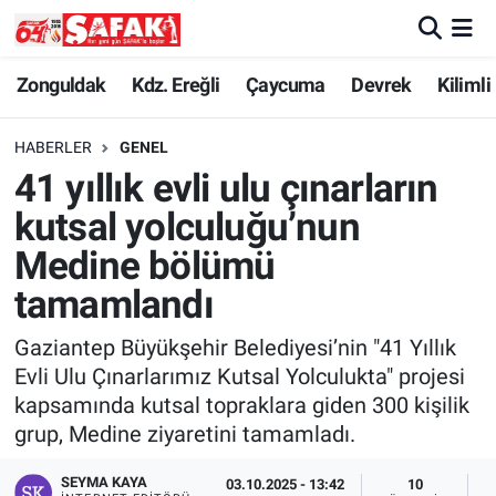
Zonguldak
Zonguldak Nöbetçi Eczaneler
Zonguldak
Kdz. Ereğli
Çaycuma
Devrek
Kilimli
Kdz. Ereğli
Zonguldak Hava Durumu
HABERLER
GENEL
41 yıllık evli ulu çınarların
Çaycuma
Zonguldak Namaz Vakitleri
kutsal yolculuğu’nun
Devrek
Zonguldak Trafik Yoğunluk Haritası
Medine bölümü
tamamlandı
Kilimli
Süper Lig Puan Durumu ve Fikstür
Gaziantep Büyükşehir Belediyesi’nin "41 Yıllık
Asayiş
Tüm Manşetler
Evli Ulu Çınarlarımız Kutsal Yolculukta" projesi
kapsamında kutsal topraklara giden 300 kişilik
Spor
Son Dakika Haberleri
grup, Medine ziyaretini tamamladı.
Resmi İlan
Haber Arşivi
SEYMA KAYA
03.10.2025 - 13:42
10