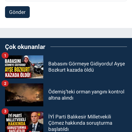
Gönder
Çok okunanlar
1
Babasını Görmeye Gidiyordu! Ayşe
Bozkurt kazada öldü
2
Ödemiş’teki orman yangını kontrol
altına alındı
3
İYİ Parti Balıkesir Milletvekili
Çömez hakkında soruşturma
başlatıldı