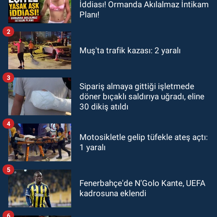
İddiası! Ormanda Akılalmaz İntikam
Planı!
2
Muş'ta trafik kazası: 2 yaralı
3
Sipariş almaya gittiği işletmede
döner bıçaklı saldırıya uğradı, eline
30 dikiş atıldı
4
Motosikletle gelip tüfekle ateş açtı:
1 yaralı
5
Fenerbahçe'de N'Golo Kante, UEFA
kadrosuna eklendi
6