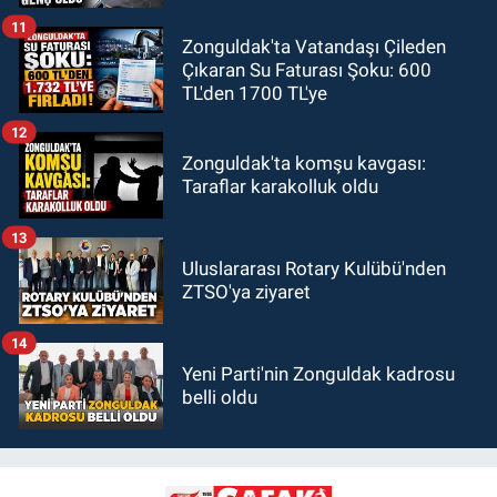
11
Zonguldak'ta Vatandaşı Çileden
Çıkaran Su Faturası Şoku: 600
TL'den 1700 TL'ye
12
Zonguldak'ta komşu kavgası:
Taraflar karakolluk oldu
13
Uluslararası Rotary Kulübü'nden
ZTSO'ya ziyaret
14
Yeni Parti'nin Zonguldak kadrosu
belli oldu