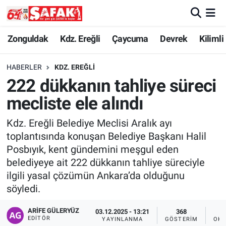
Zonguldak
Zonguldak Nöbetçi Eczaneler
Zonguldak
Kdz. Ereğli
Çaycuma
Devrek
Kilimli
Kdz. Ereğli
Zonguldak Hava Durumu
HABERLER
KDZ. EREĞLI
222 dükkanın tahliye süreci
Çaycuma
Zonguldak Namaz Vakitleri
mecliste ele alındı
Devrek
Zonguldak Trafik Yoğunluk Haritası
Kdz. Ereğli Belediye Meclisi Aralık ayı
toplantısında konuşan Belediye Başkanı Halil
Kilimli
Süper Lig Puan Durumu ve Fikstür
Posbıyık, kent gündemini meşgul eden
belediyeye ait 222 dükkanın tahliye süreciyle
Asayiş
Tüm Manşetler
ilgili yasal çözümün Ankara’da olduğunu
söyledi.
Spor
Son Dakika Haberleri
ARIFE GÜLERYÜZ
03.12.2025 - 13:21
368
Resmi İlan
Haber Arşivi
EDITÖR
YAYINLANMA
GÖSTERIM
OKU