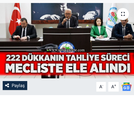
Paylaş
-
+
A
A