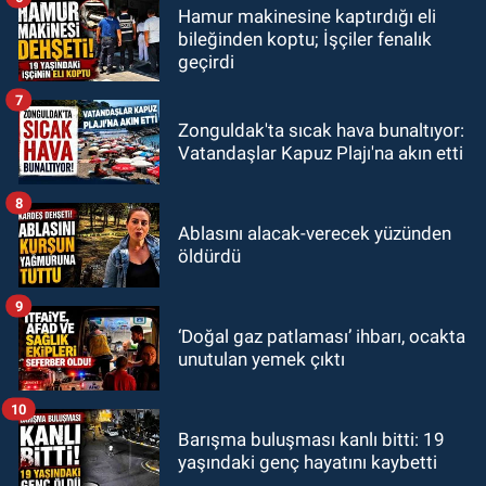
Hamur makinesine kaptırdığı eli
bileğinden koptu; İşçiler fenalık
geçirdi
7
Zonguldak'ta sıcak hava bunaltıyor:
Vatandaşlar Kapuz Plajı'na akın etti
8
Ablasını alacak-verecek yüzünden
öldürdü
9
‘Doğal gaz patlaması’ ihbarı, ocakta
unutulan yemek çıktı
10
Barışma buluşması kanlı bitti: 19
yaşındaki genç hayatını kaybetti